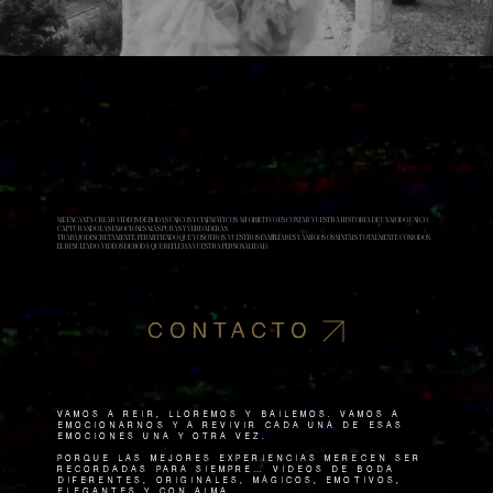
ME ENCANTA CREAR VÍDEOS DE BODAS ÚNICOS Y CINEMÁTICOS. MI OBJETIVO ES CONTAR VUESTRA HISTORIA DE UN MODO ÚNICO,
CAPTURANDO LAS EMOCIONES MÁS PURAS Y VERDADERAS.
TRABAJO DISCRETAMENTE, PERMITIENDO QUE VOSOTROS, VUESTROS FAMILIARES Y AMIGOS OS SINTÁIS
TOTALMENTE CÓMODOS.
EL RESULTADO, VIDEOS DE BODA QUE REFLEJAN VUESTRA PERSONALIDAD.
CONTACTO
VAMOS A REIR, lloremos y bailemos. Vamos a
emocionarnos y a revivir cada una de esas
emociones una y otra vez.
Porque las mejores experiencias merecen ser
recordadas para siempre… Vídeos de boda
diferentes, originales, mÁgicos, emotivos,
elegantes y con alma.