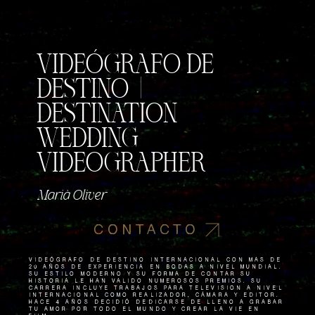
VIDEÓGRAFO DE
DESTINO |
DESTINATION
WEDDING
VIDEOGRAPHER
Marià Oliver
CONTACTO
VIDEÓGRAFO de destino internacional con más de
20 aÑos de experiencia en bodas a nivel mundial.
Su estilo moderno y su forma de contar su
historia le han valido numerosos premios. Su
carrera incluye trabajos para televisión a nivel
internacional como REALIZADOR, CÁMARA y editor.
Hace 4 aÑos decidiÓ dedicarse de lleno a grabar
tu amor por todo el mundo y crear La Vie en