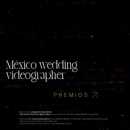
México wedding
videographer
PREMIOS
¡Hola! Soy Marià
videógrafo de bodas en México
,
Grabo videos de boda en San Miguel de Allende
para parejas de todo el mundo, viajando allí donde sea la aventura.
Si estás buscando
videos de bodas en México
con un estilo único, elegante y moderno que te haga sentir las emociones más puras,
contáctame y estaré muy feliz de enviarte información.
Vamos a emocionarnos y revivir cada uno de esos momentos una y otra vez.