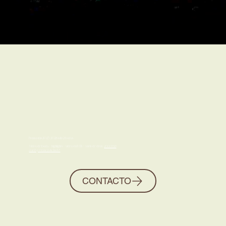
Promoción 2025/2026 sólo 2 bodas
Video de boda + highlights + video en RAW+ vuelo de dron
2000USD
¡¡vuelo y estancia incluido!!,
CONTACTO