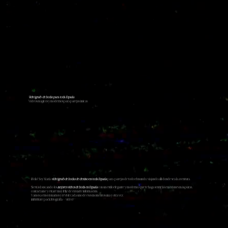
Videógrafo de bodas para toda España
Videos mágicos y modernos para parejas únicas
¡Hola! Soy Marià
videógrafo de bodas de destino en
toda España
para parejas de todo el mundo, viajando allí donde sea la aventura.
Si estás buscando los
mejores videos de boda en España
con un estilo elegante y moderno, que te haga sentir las emociones más puras,
contáctame y estaré muy feliz de enviarte información.
Vamos a emocionarnos y revivir cada uno de esos momentos una y otra vez.
¡infórmate pack fotografía + video!