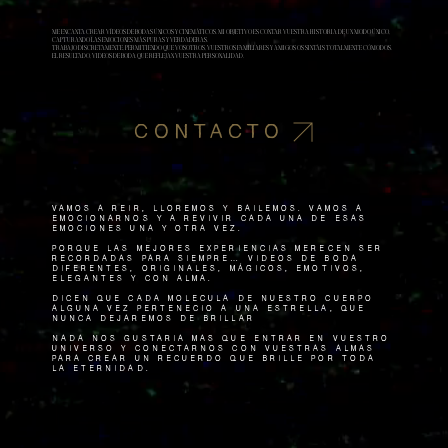
ME ENCANTA CREAR VÍDEOS DE BODAS ÚNICOS Y CINEMÁTICOS. MI OBJETIVO ES CONTAR VUESTRA HISTORIA DE UN MODO ÚNICO,
CAPTURANDO LAS EMOCIONES MÁS PURAS Y VERDADERAS.
TRABAJO DISCRETAMENTE, PERMITIENDO QUE VOSOTROS, VUESTROS FAMILIARES Y AMIGOS OS SINTÁIS
TOTALMENTE CÓMODOS.
EL RESULTADO, VIDEOS DE BODA QUE REFLEJAN VUESTRA PERSONALIDAD.
CONTACTO
VAMOS A REIR, lloremos y bailemos. Vamos a
emocionarnos y a revivir cada una de esas
emociones una y otra vez.
Porque las mejores experiencias merecen ser
recordadas para siempre… Vídeos de boda
diferentes, originales, mÁgicos, emotivos,
elegantes y con alma.
Dicen que cada molécula de nuestro cuerpo
alguna vez perteneció a una estrella, que
nunca dejaremos de brillar
Nada nos gustaría más que entrar en vuestro
universo y conectarnos con vuestras almas
para crear un recuerdo que brille por toda
la eternidad.