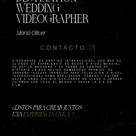
WEDDING
VIDEOGRAPHER
Marià Oliver
CONTACTO
VIDEÓGRAFO de destino internacional con más de
20 aÑos de experiencia en bodas a nivel mundial.
Su estilo moderno y su forma de contar su
historia le han valido numerosos premios. Su
carrera incluye trabajos para televisión a nivel
internacional como REALIZADOR, CÁMARA y editor.
Hace 4 aÑos decidiÓ dedicarse de lleno a grabar
tu amor por todo el mundo y crear La Vie en
Film.
​¿LISTOS PARA CREAR JUNTOS
UNA
EXPERIENCIA ÚNICA ?