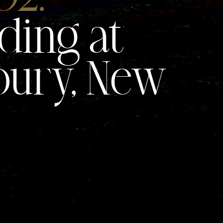
ing at
ury, New