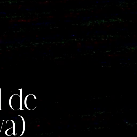
l de
va)