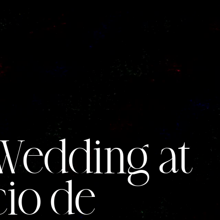
edding at
cio de