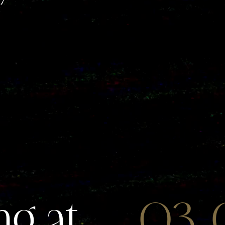
g at
03.