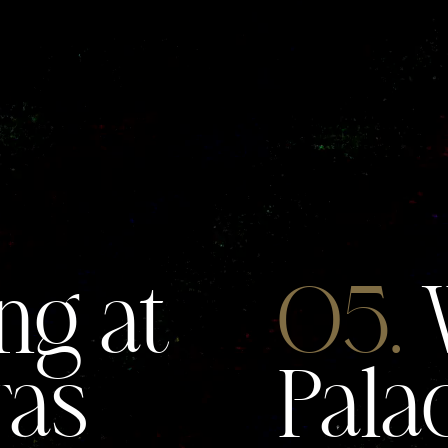
g at
05.
W
ras
Pala