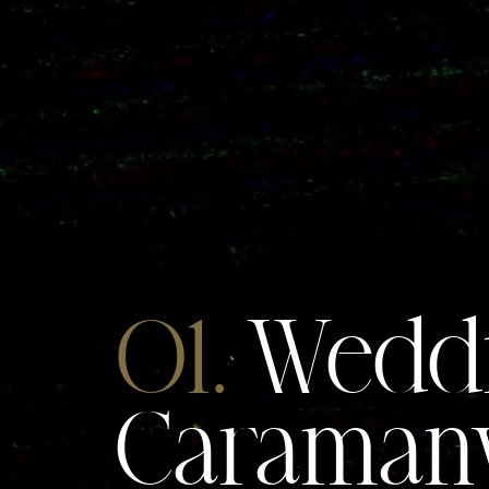
01.
Weddin
Caramany