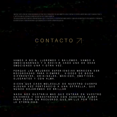
ME ENCANTA CREAR VÍDEOS DE BODAS ÚNICOS Y CINEMÁTICOS. MI OBJETIVO ES CONTAR VUESTRA HISTORIA DE UN MODO ÚNICO,
CAPTURANDO LAS EMOCIONES MÁS PURAS Y VERDADERAS.
TRABAJO DISCRETAMENTE, PERMITIENDO QUE VOSOTROS, VUESTROS FAMILIARES Y AMIGOS OS SINTÁIS TOTALMENTE CÓMODOS.
EL RESULTADO, VIDEOS DE BODA QUE REFLEJAN VUESTRA PERSONALIDAD.
CONTACTO
VAMOS A REIR, lloremos y bailemos. Vamos a
emocionarnos y a revivir cada una de esas
emociones una y otra vez.
Porque las mejores experiencias merecen ser
recordadas para siempre… Vídeos de boda
diferentes, originales, mÁgicos, emotivos,
elegantes y con alma.
Dicen que cada molécula de nuestro cuerpo
alguna vez perteneció a una estrella, que
nunca dejaremos de brillar
Nada nos gustaría más que entrar en vuestro
universo y conectarnos con vuestras almas
para crear un recuerdo que brille por toda
la eternidad.