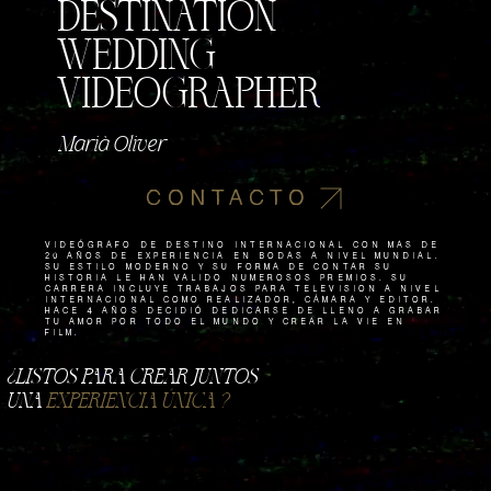
DESTINATION
WEDDING
VIDEOGRAPHER
Marià Oliver
CONTACTO
VIDEÓGRAFO de destino internacional con más de
20 aÑos de experiencia en bodas a nivel mundial.
Su estilo moderno y su forma de contar su
historia le han valido numerosos premios. Su
carrera incluye trabajos para televisión a nivel
internacional como REALIZADOR, CÁMARA y editor.
Hace 4 aÑos decidiÓ dedicarse de lleno a grabar
tu amor por todo el mundo y crear La Vie en
Film.
​¿LISTOS PARA CREAR JUNTOS
UNA
EXPERIENCIA ÚNICA ?