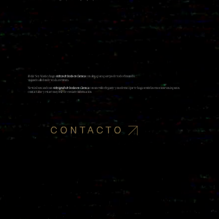
¡Hola! Soy Marià y hago
videos de boda en Cuenca
con alma para parejas de todo el mundo,
viajando allí donde sea la aventura.
Si estás buscando un
videógrafo de bodas en Cuenca
con un estilo elegante y moderno, que te haga sentir las emociones más puras,
contáctame y estaré muy feliz de enviarte información.
CONTACTO