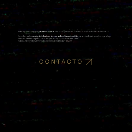
¡Hola! Soy Marià y hago
videos de boda en Menorca
con alma para parejas de todo el mundo, viajando allí donde sea la aventura.
Si estás buscando un
videógrafo de bodas en Menorca, Mallorca, Formentera o Ibiza
con un estilo elegante y moderno, que te haga
sentir las emociones más puras, contáctame y estaré muy feliz de enviarte información.
Vamos a emocionarnos y revivir cada uno de esos momentos una y otra vez.
CONTACTO