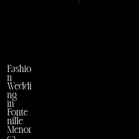
Fashio
n
Weddi
ng
in
Fonte
nille
Menor
ca