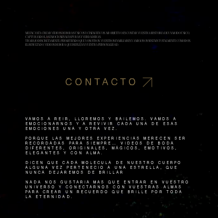
ME ENCANTA CREAR VÍDEOS DE BODAS ÚNICOS Y CINEMÁTICOS. MI OBJETIVO ES CONTAR VUESTRA HISTORIA DE UN MODO ÚNICO,
CAPTURANDO LAS EMOCIONES MÁS PURAS Y VERDADERAS.
TRABAJO DISCRETAMENTE, PERMITIENDO QUE VOSOTROS, VUESTROS FAMILIARES Y AMIGOS OS SINTÁIS TOTALMENTE CÓMODOS.
EL RESULTADO, VIDEOS DE BODA QUE REFLEJAN VUESTRA PERSONALIDAD.
CONTACTO
VAMOS A REIR, lloremos y bailemos. Vamos a
emocionarnos y a revivir cada una de esas
emociones una y otra vez.
Porque las mejores experiencias merecen ser
recordadas para siempre… Vídeos de boda
diferentes, originales, mÁgicos, emotivos,
elegantes y con alma.
Dicen que cada molécula de nuestro cuerpo
alguna vez perteneció a una estrella, que
nunca dejaremos de brillar
Nada nos gustaría más que entrar en vuestro
universo y conectarnos con vuestras almas
para crear un recuerdo que brille por toda
la eternidad.