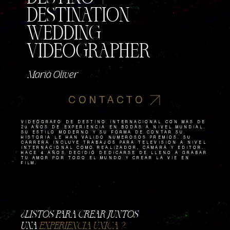
DESTINATION
WEDDING
VIDEOGRAPHER
Marià Oliver
CONTACTO
VIDEÓGRAFO de destino internacional con más de
20 aÑos de experiencia en bodas a nivel mundial.
Su estilo moderno y su forma de contar su
historia le han valido numerosos premios. Su
carrera incluye trabajos para televisión a nivel
internacional como REALIZADOR, CÁMARA y editor.
Hace 4 aÑos decidiÓ dedicarse de lleno a grabar
tu amor por todo el mundo y crear La Vie en
Film.
​¿LISTOS PARA CREAR JUNTOS
UNA
EXPERIENCIA ÚNICA ?