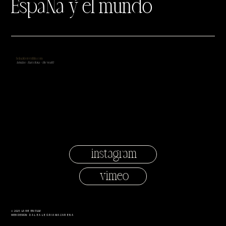
EspaÑa y el mundo
hola@lavieenfilm.com
Asturias + Barcelona + the world
instagram
vimeo
© 2025 LA VIE EN FILM
Web Design:
dalealegriamacarena